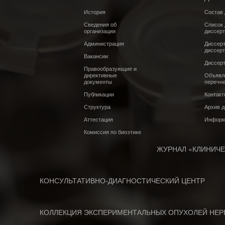
История
Состав 
Сведения об
Список 
организации
диссер
Администрация
Диссерт
диссерт
Вакансии
Диссерт
Правообразующие и
директивные
Объявле
документы
перечн
Публикации
Контак
Структура
Архив д
Аттестация
Информ
Комиссия по биоэтике
ЖУРНАЛ «КЛИНИЧ
КОНСУЛЬТАТИВНО-ДИАГНОСТИЧЕСКИЙ ЦЕНТР
КОЛЛЕКЦИЯ ЭКСПЕРИМЕНТАЛЬНЫХ ОПУХОЛЕЙ НЕР